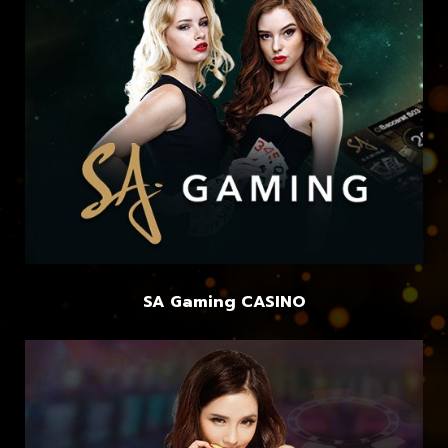
SA Gaming CASINO