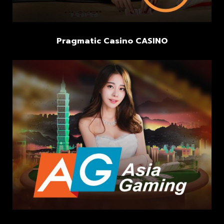
Pragmatic Casino CASINO