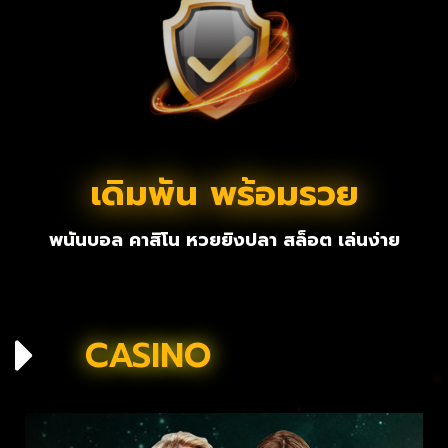
เดิมพัน พร้อมรวย
พนันบอล คาสิโน หวยยิงปลา สล็อต เล่นง่าย
CASINO