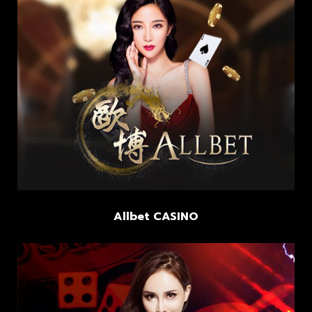
Allbet CASINO