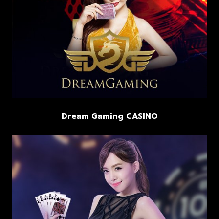
Dream Gaming CASINO