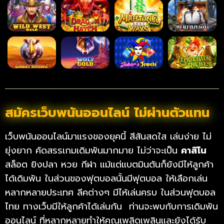
สมัครเว็บพนันออนไลน์ ไม่ผ่านตัวแทน
เว็บพนันออนไลน์มาแรงของยุคนี้ สีสันสดใส เล่นง่าย ไม่
ยุ่งยาก คัดสรรเกมเดิมพันมากมาย ไม่ว่าจะเป็น
คาสิโน
สล็อต ยิงปลา หวย กีฬา แม้แต่แบตมินตันก็ยังมีไห้ลูกค้า
ได้เดิมพัน ในส่วนของฟุตบอลนั้นมีฟุตบอล ให้เลือกเล่น
หลากหลายประเทศ ลีคต่างๆ มีไห้เล่นครบ ในส่วนฟุตบอล
ไทย ทางเว็บมีให้ลูกค้าได้เล่นกัน ท่านจะพบกับการเดิมพัน
ออนไลน์ ที่หลากหลายทำให้คุณเพลิดเพลินและยังได้รับ