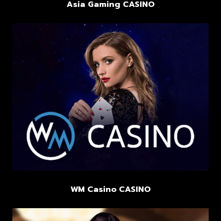
Asia Gaming CASINO
WM Casino CASINO