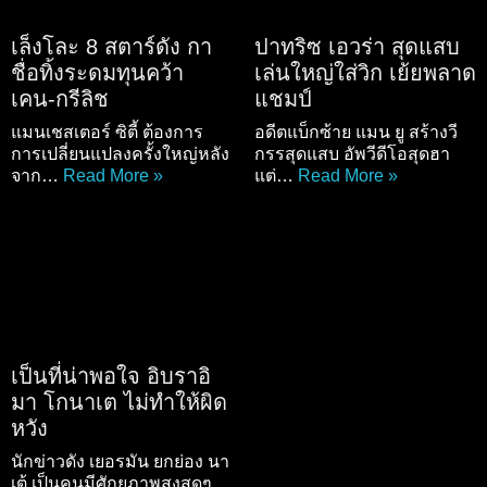
เล็งโละ 8 สตาร์ดัง กา
ปาทริซ เอวร่า สุดแสบ
ชื่อทิ้งระดมทุนคว้า
เล่นใหญ่ใส่วิก เย้ยพลาด
เคน-กรีลิช
แชมป์
แมนเชสเตอร์ ซิตี้ ต้องการ
อดีตแบ็กซ้าย แมน ยู สร้างวี
การเปลี่ยนแปลงครั้งใหญ่หลัง
กรรสุดแสบ อัพวีดีโอสุดฮา
จาก…
Read More »
แต่…
Read More »
เป็นที่น่าพอใจ อิบราอิ
มา โกนาเต ไม่ทำให้ผิด
หวัง
นักข่าวดัง เยอรมัน ยกย่อง นา
เต้ เป็นคนมีศักยภาพสูงสุดๆ