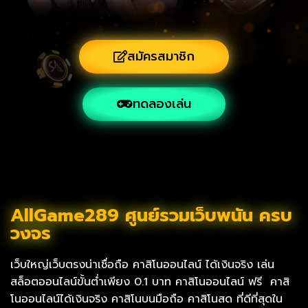
สมัครสมาชิก
ทดลองเล่น
AllGame289 ศูนย์รวมเว็บพนัน ครบ
วงจร
เว็บใหญ่เว็บตรงน่าเชื่อถือ คาสิโนออนไลน์ ได้เงินจริง เล่น
สล็อตออนไลน์ขั้นต่ำเพียง 0.1 บาท คาสิโนออนไลน์ ฟรี คาสิ
โนออนไลน์ได้เงินจริง คาสิโนบนมือถือ คาสิโนสด ที่ดีที่สุดใน