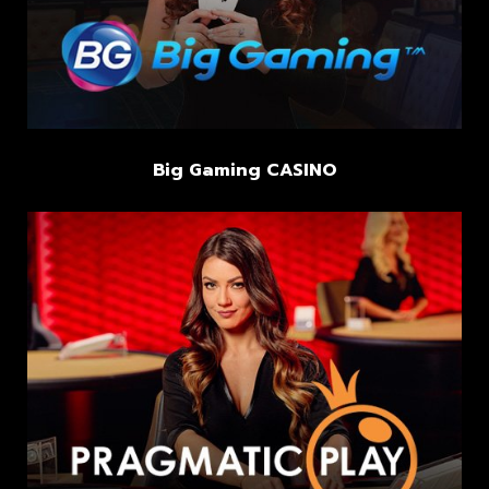
Big Gaming CASINO