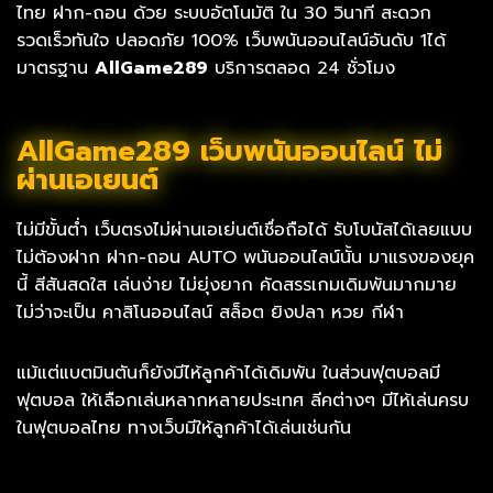
ไทย ฝาก-ถอน ด้วย ระบบอัตโนมัติ ใน 30 วินาที สะดวก
รวดเร็วทันใจ ปลอดภัย 100% เว็บพนันออนไลน์อันดับ 1ได้
มาตรฐาน
AllGame289
บริการตลอด 24 ชั่วโมง
AllGame289 เว็บพนันออนไลน์ ไม่
ผ่านเอเยนต์
ไม่มีขั้นต่ำ เว็บตรงไม่ผ่านเอเย่นต์เชื่อถือได้ รับโบนัสได้เลยแบบ
ไม่ต้องฝาก ฝาก-ถอน AUTO พนันออนไลน์นั้น มาแรงของยุค
นี้ สีสันสดใส เล่นง่าย ไม่ยุ่งยาก คัดสรรเกมเดิมพันมากมาย
ไม่ว่าจะเป็น คาสิโนออนไลน์ สล็อต ยิงปลา หวย กีฬา
แม้แต่แบตมินตันก็ยังมีไห้ลูกค้าได้เดิมพัน ในส่วนฟุตบอลมี
ฟุตบอล ให้เลือกเล่นหลากหลายประเทศ ลีคต่างๆ มีไห้เล่นครบ
ในฟุตบอลไทย ทางเว็บมีให้ลูกค้าได้เล่นเช่นกัน