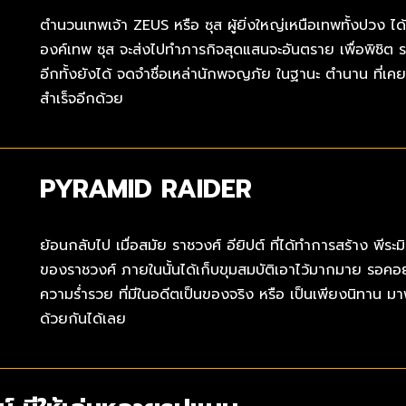
ตำนวนเทพเจ้า ZEUS หรือ ซุส ผู้ยิ่งใหญ่เหนือเทพทั้งปวง ได้ล
องค์เทพ ซุส จะส่งไปทำภารกิจสุดแสนจะอันตราย เพื่อพิชิต ร
อีกทั้งยังได้ จดจำชื่อเหล่านักพจญภัย ในฐานะ ตำนาน ที่เคย
สำเร็จอีกด้วย
PYRAMID RAIDER
ย้อนกลับไป เมื่อสมัย ราชวงศ์ อียิปต์ ที่ได้ทำการสร้าง พีระ
ของราชวงศ์ ภายในนั้นได้เก็บขุมสมบัติเอาไว้มากมาย รอคอยผู้
ความร่ำรวย ที่มีในอดีตเป็นของจริง หรือ เป็นเพียงนิทาน มาพิสู
ด้วยกันได้เลย