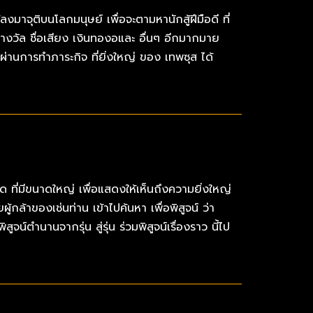
งมาจุติบนโลกมนุษย์ เพื่อจะตามหานักสู้ฝีมือดี ที่
างวัล ชื่อเสียง เงินทองอและ อื่นๆ อีกมากมาย
ผ่านการทำภาระกิจ ที่ยิ่งใหญ่ ของ เทพซุส ได้
มิด ที่มีขนาดใหญ่ เพื่อแสดงให้เห็นถึงความยิ่งใหญ่
กล้าของเช่นท่าน เข้าไปค้นหา เพื่อพิสูจน์ ว่า
จน์ตำนานจากรุ่น สู่รุ่น ร่วมพิสูจน์เรื่องราว นี้ไป