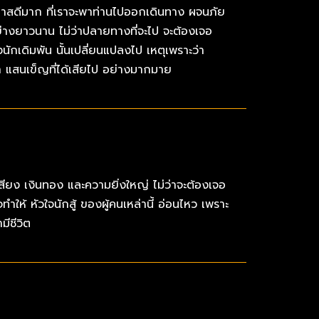
โอกาสดีมาก ที่เราจะพาท่านไปออกเดินทาง ผจนภัย
อย่างยาวนาน ไม่ว่าปลายทางที่จะไป จะต้องเจอ
ักเดิมพัน นั้นเปลี่ยนแปลงไป เหตุเพราะว่า
ล้า แสนเข็ญที่ได้เสียไป อย่างมากมาย
ื่อเสียง เงินทอง และความยิ่งใหญ่ ไม่ว่าจะต้องเจอ
ห้ หัวใจนักสู้ ของผู้คนเหล่านี้ อ่อนไหว เพราะ
ีชีวิต