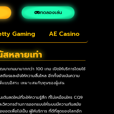
ทดลองเล่น
etty Gaming
AE Casino
นัสหลายเท่า
ัฒนาเกมมามากกว่า 100 เกม เปิดให้บริการโดยใช้
ถียรและยังให้ความลื่นไหล อีกทั้งยังเน้นความ
ด้แบบอิสระ เหมาะสมกับทุนของผู้เล่น
เต้นสดใหม่ที่จะให้ความรู้สึก ที่ไม่เหมือนใคร CQ9
ละวิศวกรด้านการออกแบบให้่ระบบมีความทันสมัย
ยอดเพื่อไปเป็น ผู้ให้บริการ ที่ดีที่สุดของโลกอีก