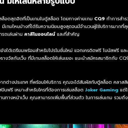
 มีให้เล่นหลายรูปแบบ
ล็อตสุดฮิตที่เป็นเกมในตู้สล็อต โดยทางค่ายเกม
CQ9
ทำการสำรวจจ
มีเกมไหนบ้างที่ได้รับความนิยมสูงสุดจนมีจำนวนผู้ใช้บริการมากที่
มารถเล่นผ่าน
คาสิโนออนไลน์
และที่สำคัญ
ังได้เตรียมพร้อมสำหรับโปรโมชั่นใหม่ แจกเครดิตฟรี โบนัสฟรี และ
รางวัลกับเว็บ ที่มีเกมสล็อตให้เล่นเยอะ แนะนำสมัครสมาชิกกับ CQ
ากต่างประเทศ ที่พร้อมให้บริการ คุณจะได้สัมผัสกับตู้สล็อต คลาสส
ปินฟรี เหมาะสำหรับใครที่ต้องการเล่นสล็อต
Joker Gaming
แต่ไ
่านทางหน้าเว็บ คุณสามารถเพิ่มพื้นที่ส่วนตัว ในการเล่นเกม รวมถ