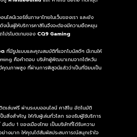
ปสู่
คาสิโนออนไลน์
และ คาสิโน มือถือ ที่ดีที่สุด
ออนไลน์เวอร์ชั่นภาษาไทยในเว็บของเรา และยัง
งนั้นผู้ให้บริการคาสิโนจึงจะต้องมีความยืดหยุน
มารถโปรโมตเกมของ
CQ9 Gaming
อต
ที่มีรูปแบบและคุณสมบัติที่แจกโบนัสดีๆ มีเกมให้
ing คือคำตอบ บริษัทผู้พัฒนาเกมจากไต้หวัน
มีคุณภาพสูง ที่ผ่านการพิสูจน์แล้วว่าเป็นที่นิยมเป็น
ิตเล่นฟรี ผ่านระบบออนไลน์ คาสิโน อัตโนมัติ
สิ่งสำคัญ ให้กับผู้เล่นทั่วโลก รองรับผู้ใช้บริการ
์
อันดับ 1 ของเมืองไทย เป็นบริษัทที่ได้รับความ
ป็นอย่างมาก ให้คุณได้สัมผัสประสบการณ์สนุกเร้าใจ