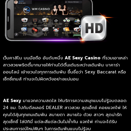
เว็บคาสิโน บนมือถือ อันดับหนึ่ง
AE Sexy
Casino
ที่รวมเอาเหล่า
สาวสวยพริตตี้มากมายให้ท่านได้ตื่นเต้นระหว่างเดิมพัน บาคาร่า
ออนไลน์ เย้ายวนใจทุกการเดิมพัน ขึ้นชื่อว่า Sexy Baccarat หรือ
เซ็กซี่เกมส์ ท่านจะไม่ผิดหวังอย่างแน่นอน
AE Sexy
มาแจกความสดใส ให้บริการความสนุกแบบไม่รู้จบตลอด
24 ชม. ไปกับดีลเลอร์ DEALER สาวสวย สุดเอ็กซ์ คอยแจกไพ่ ให้
คุณได้ลุ้นทุกเกมเดิมพัน สบายตา สบายใจ ด้วย สาวๆ สุดน่ารัก
สุดเซ็กซี่ ใส่บิกินี่ แต่ละสีแต่ละวันไม่ซ้ำกัน แจกไพ่ ท่านจะได้รับ
ประสบการณ์ใหม่ฟินๆ ในการเดิมพันแบบไม่รู้จบ