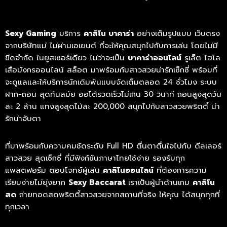
Sexy Gaming
บริการ
คาสิโน บาคาร่า
อย่างเต็มรูปแบบ เว็บตรง
จากบริษัทแม่ ไม่ผ่านเอเยนต์ ที่จะให้คุณสนุกไปกับการเล่น โดยไม่มี
ขีดจำกัด ในยูสเซอร์เดียว ไม่ว่าจะเป็น
บาคาร่าออนไลน์
รูเล็ต ไฮโล
เสือมังกรออนไลน์ สล็อต มาพร้อมกับสาวสวยน่ารักเซ็กซี่ พร้อมที่
จะดูแลและให้บริการนักเดิมพันแบบจัดเต็มตลอด 24 ชั่วโมง ระบบ
ฝาก-ถอน สุดทันสมัย ออโต้รวดเร็วไม่เกิน 30 วินาที ถอนสูงสุดวัน
ละ 2 ล้าน แทงสูงสุดไม้ละ 200,000 สนุกไปกับสาวสวยพริตตี้ น่า
รักน่าจับตา
ที่มาพร้อมกับความคมชัดระดับ Full HD ตื่นตาตื่นใจไปกับ ดีลเลอร์
สาวสวย สุดเซ็กซี่ ที่มีฟังก์ชันภาษาไทยใช้ง่าย รองรับทุก
แพลตฟอร์ม ตอบโจทย์ผู้เล่น
คาสิโนออนไลน์
ที่ต้องการความ
เรียบง่ายไม่ยุ่งยาก
Sexy Baccarat
เราเป็นผู้นําด้านเกม
คาสิโน
สด
ถ่ายทอดสดพริตตี้สาวสวยจากสถานที่จริง ให้คุณ ได้สนุกทุกที่
ทุกเวลา