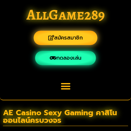
AllGame289
Skip
to
content
สมัครสมาชิก
ทดลองเล่น
AE Casino Sexy Gaming คาสิโน
ออนไลน์ครบวงจร