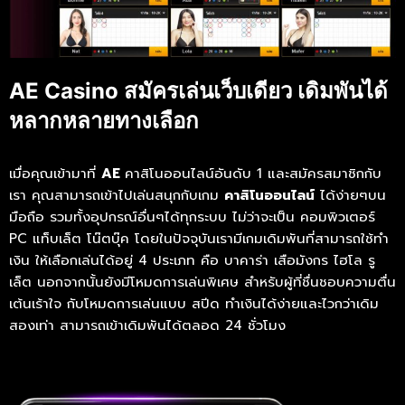
AE Casino สมัครเล่นเว็บเดียว เดิมพันได้
หลากหลายทางเลือก
เมื่อคุณเข้ามาที่
AE
คาสิโนออนไลน์อันดับ 1 และสมัครสมาชิกกับ
เรา คุณสามารถเข้าไปเล่นสนุกกับเกม
คาสิโนออนไลน์
ได้ง่ายๆบน
มือถือ รวมทั้งอุปกรณ์อื่นๆได้ทุกระบบ ไม่ว่าจะเป็น คอมพิวเตอร์
PC แท็บเล็ต โน๊ตบุ๊ค โดยในปัจจุบันเรามีเกมเดิมพันที่สามารถใช้ทำ
เงิน ให้เลือกเล่นได้อยู่ 4 ประเภท คือ บาคาร่า เสือมังกร ไฮโล รู
เล็ต นอกจากนั้นยังมีโหมดการเล่นพิเศษ สำหรับผู้ที่ชื่นชอบความตื่น
เต้นเร้าใจ กับโหมดการเล่นแบบ สปีด ทำเงินได้ง่ายและไวกว่าเดิม
สองเท่า สามารถเข้าเดิมพันได้ตลอด 24 ชั่วโมง