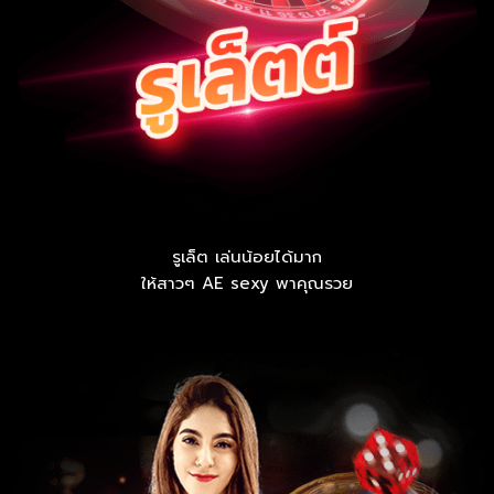
รูเล็ต เล่นน้อยได้มาก
ให้สาวๆ AE sexy พาคุณรวย