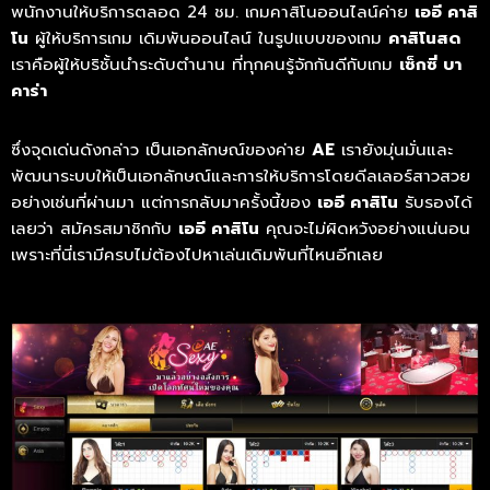
พนักงานให้บริการตลอด 24 ชม. เกมคาสิโนออนไลน์ค่าย
เออี คาสิ
โน
ผู้ให้บริการเกม เดิมพันออนไลน์ ในรูปแบบของเกม
คาสิโนสด
เราคือผู้ให้บริชั้นนำระดับตำนาน ที่ทุกคนรู้จักกันดีกับเกม
เซ็กซี่ บา
คาร่า
ซึ่งจุดเด่นดังกล่าว เป็นเอกลักษณ์ของค่าย
AE
เรายังมุ่นมั่นและ
พัฒนาระบบให้เป็นเอกลักษณ์และการให้บริการโดยดีลเลอร์สาวสวย
อย่างเช่นที่ผ่านมา แต่การกลับมาครั้งนี้ของ
เออี คาสิโน
รับรองได้
เลยว่า สมัครสมาชิกกับ
เออี คาสิโน
คุณจะไม่ผิดหวังอย่างแน่นอน
เพราะที่นี่เรามีครบไม่ต้องไปหาเล่นเดิมพันที่ไหนอีกเลย